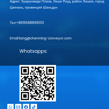
Адрес: Хуарунжиди Плаза, Лиши Роуд, район Лишия, город
Цзинань, провинция Шаньдун
Тел:+8615588899013
Email:liang@chenming-conveyor.com
Whatsapps: