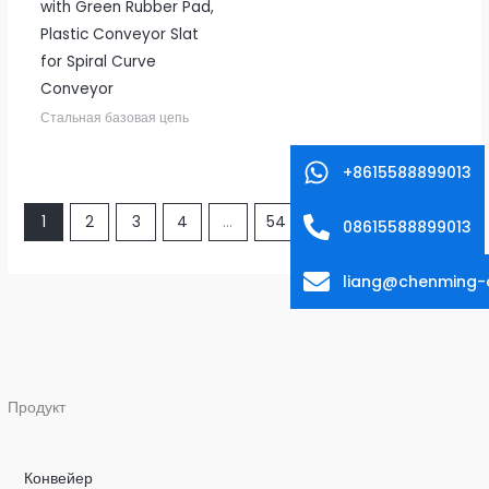
with Green Rubber Pad,
Plastic Conveyor Slat
for Spiral Curve
Conveyor
Стальная базовая цепь
+8615588899013
1
2
3
4
...
54
55
56
→
08615588899013
liang@chenming-
Продукт
Конвейер